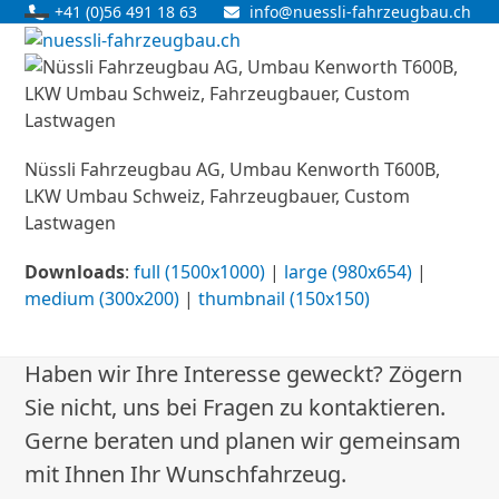
Skip
+41 (0)56 491 18 63
info@nuessli-fahrzeugbau.ch
Open
Close
to
content
mobile
mobile
menu
menu
Nüssli Fahrzeugbau AG, Umbau Kenworth T600B,
LKW Umbau Schweiz, Fahrzeugbauer, Custom
Lastwagen
Downloads
:
full (1500x1000)
|
large (980x654)
|
medium (300x200)
|
thumbnail (150x150)
Haben wir Ihre Interesse geweckt? Zögern
Sie nicht, uns bei Fragen zu kontaktieren.
Gerne beraten und planen wir gemeinsam
mit Ihnen Ihr Wunschfahrzeug.