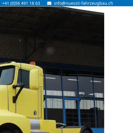
+41 (0)56 491 18 63
info@nuessli-fahrzeugbau.ch