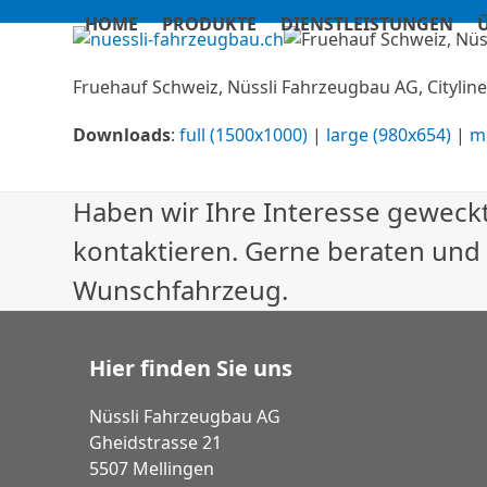
Skip
HOME
PRODUKTE
DIENSTLEISTUNGEN
to
content
Fruehauf Schweiz, Nüssli Fahrzeugbau AG, Cityliner
Downloads
:
full (1500x1000)
|
large (980x654)
|
m
Haben wir Ihre Interesse geweckt
kontaktieren. Gerne beraten und
Wunschfahrzeug.
Hier finden Sie uns
Nüssli Fahrzeugbau AG
Gheidstrasse 21
5507 Mellingen