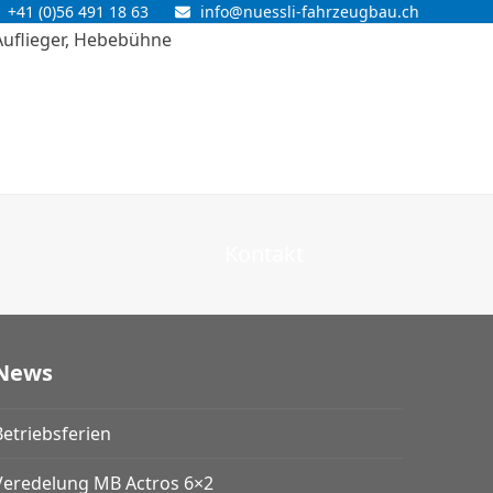
+41 (0)56 491 18 63
info@nuessli-fahrzeugbau.ch
Kontakt
News
Betriebsferien
Veredelung MB Actros 6×2