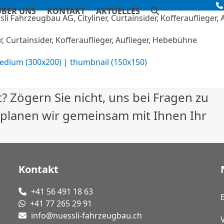
ÜBER UNS
KONTAKT
AKTUELLES
, Curtainsider, Kofferauflieger, Auflieger, Hebebühne
edium (300x200)
|
thumbnail (150x150)
? Zögern Sie nicht, uns bei Fragen zu
 planen wir gemeinsam mit Ihnen Ihr
Kontakt
+41 56 491 18 63
+41 77 265 29 91
info@nuessli-fahrzeugbau.ch