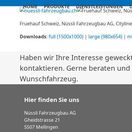
Skip
HOME
PRODUKTE
DIENSTLEISTUNGEN
to
content
Fruehauf Schweiz, Nüssli Fahrzeugbau AG, Cityliner
Downloads
:
full (1500x1000)
|
large (980x654)
|
m
Haben wir Ihre Interesse geweckt
kontaktieren. Gerne beraten und
Wunschfahrzeug.
Hier finden Sie uns
Nüssli Fahrzeugbau AG
Gheidstrasse 21
5507 Mellingen