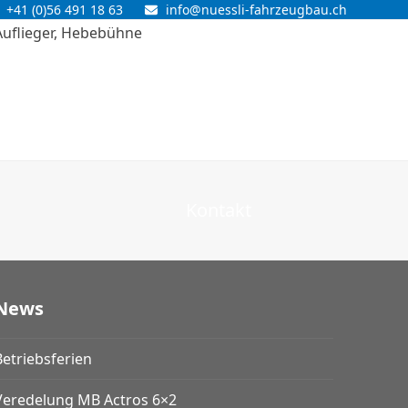
+41 (0)56 491 18 63
info@nuessli-fahrzeugbau.ch
Kontakt
News
Betriebsferien
Veredelung MB Actros 6×2