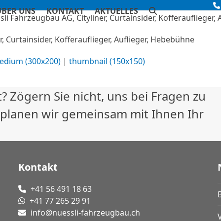
ÜBER UNS
KONTAKT
AKTUELLES
, Curtainsider, Kofferauflieger, Auflieger, Hebebühne
edium (300x200)
|
thumbnail (150x150)
? Zögern Sie nicht, uns bei Fragen zu
 planen wir gemeinsam mit Ihnen Ihr
Kontakt
+41 56 491 18 63
+41 77 265 29 91
info@nuessli-fahrzeugbau.ch