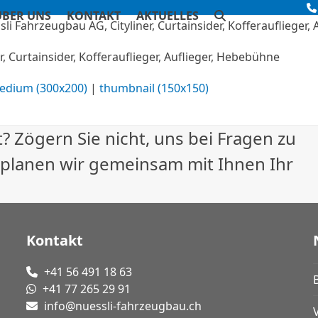
ÜBER UNS
KONTAKT
AKTUELLES
, Curtainsider, Kofferauflieger, Auflieger, Hebebühne
edium (300x200)
|
thumbnail (150x150)
? Zögern Sie nicht, uns bei Fragen zu
 planen wir gemeinsam mit Ihnen Ihr
Kontakt
+41 56 491 18 63
+41 77 265 29 91
info@nuessli-fahrzeugbau.ch