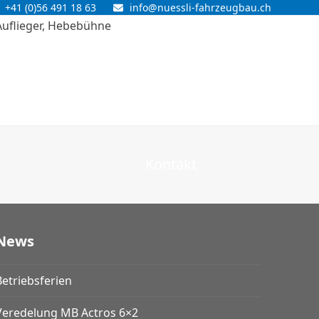
+41 (0)56 491 18 63
info@nuessli-fahrzeugbau.ch
Kontakt
News
Betriebsferien
Veredelung MB Actros 6×2