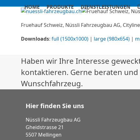
Skip
HOME
PRODUKTE
DIENSTLEISTUNGEN
to
content
Fruehauf Schweiz, Nüssli Fahrzeugbau AG, Cityliner
Downloads
:
full (1500x1000)
|
large (980x654)
|
m
Haben wir Ihre Interesse geweckt
kontaktieren. Gerne beraten und
Wunschfahrzeug.
Hier finden Sie uns
Nüssli Fahrzeugbau AG
Gheidstrasse 21
5507 Mellingen