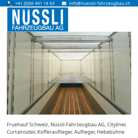
Skip
+41 (0)56 491 18 63
info@nuessli-fahrzeugbau.ch
Open
Close
to
content
mobile
mobile
menu
menu
Fruehauf Schweiz, Nüssli Fahrzeugbau AG, Cityliner,
Curtainsider, Kofferauflieger, Auflieger, Hebebühne