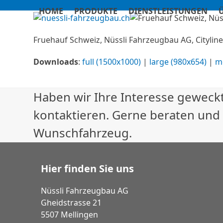
Skip
HOME
PRODUKTE
DIENSTLEISTUNGEN
to
content
Fruehauf Schweiz, Nüssli Fahrzeugbau AG, Cityliner
Downloads
:
full (1500x1000)
|
large (980x654)
|
m
Haben wir Ihre Interesse geweckt
kontaktieren. Gerne beraten und
Wunschfahrzeug.
Hier finden Sie uns
Nüssli Fahrzeugbau AG
Gheidstrasse 21
5507 Mellingen