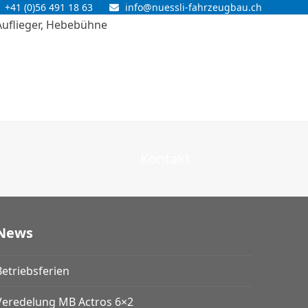
+41 (0)56 491 18 63
info@nuessli-fahrzeugbau.ch
Kontakt
News
Betriebsferien
Veredelung MB Actros 6×2