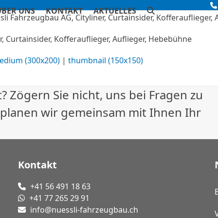
ÜBER UNS
KONTAKT
AKTUELLES
, Curtainsider, Kofferauflieger, Auflieger, Hebebühne
edium (300x200)
|
thumbnail (150x150)
? Zögern Sie nicht, uns bei Fragen zu
 planen wir gemeinsam mit Ihnen Ihr
Kontakt
+41 56 491 18 63
+41 77 265 29 91
info@nuessli-fahrzeugbau.ch