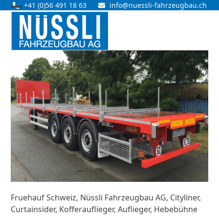
Skip
+41 (0)56 491 18 63
info@nuessli-fahrzeugbau.ch
Open
Close
to
content
mobile
mobile
menu
menu
Fruehauf Schweiz, Nüssli Fahrzeugbau AG, Cityliner,
Curtainsider, Kofferauflieger, Auflieger, Hebebühne