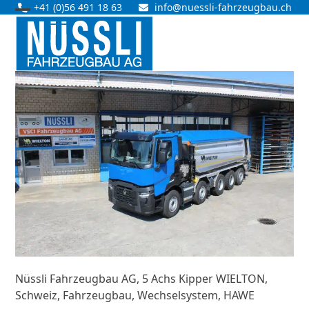
Skip
+41 (0)56 491 18 63
info@nuessli-fahrzeugbau.ch
Open
Close
to
content
mobile
mobile
menu
menu
Nüssli Fahrzeugbau AG, 5 Achs Kipper WIELTON,
Schweiz, Fahrzeugbau, Wechselsystem, HAWE