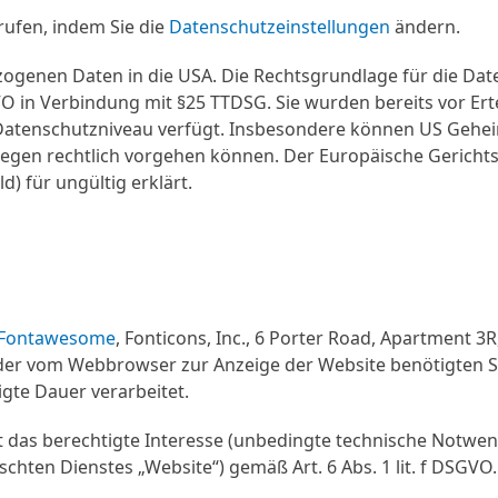
rrufen, indem Sie die
Datenschutzeinstellungen
ändern.
genen Daten in die USA. Die Rechtsgrundlage für die Daten
SGVO in Verbindung mit §25 TTDSG. Sie wurden bereits vor Ert
atenschutzniveau verfügt. Insbesondere können US Geheim
egen rechtlich vorgehen können. Der Europäische Gerichts
) für ungültig erklärt.
Fontawesome
, Fonticons, Inc., 6 Porter Road, Apartment
er vom Webbrowser zur Anzeige der Website benötigten Sch
gte Dauer verarbeitet.
t das berechtigte Interesse (unbedingte technische Notwend
hten Dienstes „Website“) gemäß Art. 6 Abs. 1 lit. f DSGVO.