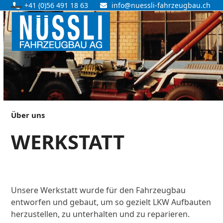
Skip
+41 (0)56 491 18 63
info@nuessli-fahrzeugbau.ch
Open
Close
to
content
mobile
mobile
menu
menu
Über uns
WERKSTATT
Unsere Werkstatt wurde für den Fahrzeugbau
entworfen und gebaut, um so gezielt LKW Aufbauten
herzustellen, zu unterhalten und zu reparieren.