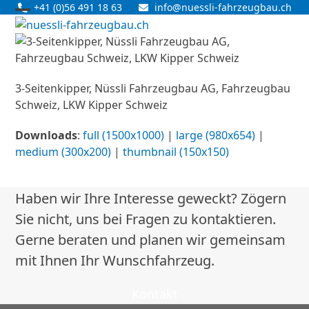
Skip
+41 (0)56 491 18 63
info@nuessli-fahrzeugbau.ch
Open
Close
to
content
mobile
mobile
menu
menu
3-Seitenkipper, Nüssli Fahrzeugbau AG, Fahrzeugbau
Schweiz, LKW Kipper Schweiz
Downloads
:
full (1500x1000)
|
large (980x654)
|
medium (300x200)
|
thumbnail (150x150)
Haben wir Ihre Interesse geweckt? Zögern
Sie nicht, uns bei Fragen zu kontaktieren.
Gerne beraten und planen wir gemeinsam
mit Ihnen Ihr Wunschfahrzeug.
Kontakt