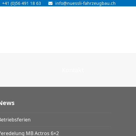
+41 (0)56 491 18 63
info@nuessli-fahrzeugbau.ch
Kontakt
News
Betriebsferien
Veredelung MB Actros 6×2