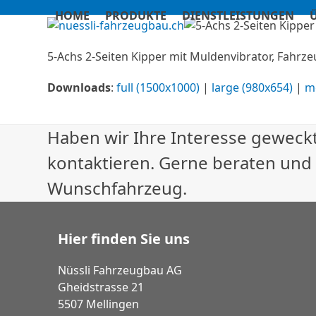
Skip
HOME
PRODUKTE
DIENSTLEISTUNGEN
to
content
5-Achs 2-Seiten Kipper mit Muldenvibrator, Fahrz
Downloads
:
full (1500x1000)
|
large (980x654)
|
m
Haben wir Ihre Interesse geweckt
kontaktieren. Gerne beraten und
Wunschfahrzeug.
Hier finden Sie uns
Nüssli Fahrzeugbau AG
Gheidstrasse 21
5507 Mellingen