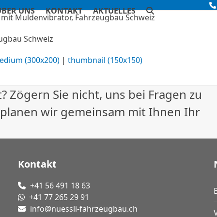
ÜBER UNS
KONTAKT
AKTUELLES
eugbau Schweiz
edium (300x200)
|
thumbnail (150x150)
? Zögern Sie nicht, uns bei Fragen zu
 planen wir gemeinsam mit Ihnen Ihr
Kontakt
+41 56 491 18 63
+41 77 265 29 91
info@nuessli-fahrzeugbau.ch