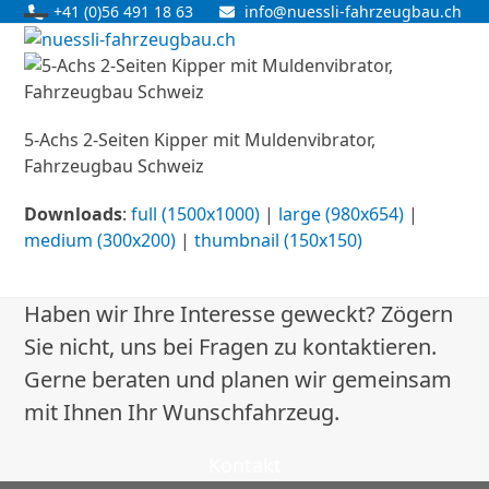
Skip
+41 (0)56 491 18 63
info@nuessli-fahrzeugbau.ch
Open
Close
to
content
mobile
mobile
menu
menu
5-Achs 2-Seiten Kipper mit Muldenvibrator,
Fahrzeugbau Schweiz
Downloads
:
full (1500x1000)
|
large (980x654)
|
medium (300x200)
|
thumbnail (150x150)
Haben wir Ihre Interesse geweckt? Zögern
Sie nicht, uns bei Fragen zu kontaktieren.
Gerne beraten und planen wir gemeinsam
mit Ihnen Ihr Wunschfahrzeug.
Kontakt