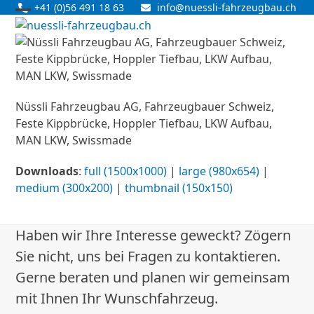
Skip
+41 (0)56 491 18 63
info@nuessli-fahrzeugbau.ch
Open
Close
to
content
mobile
mobile
menu
menu
Nüssli Fahrzeugbau AG, Fahrzeugbauer Schweiz,
Feste Kippbrücke, Hoppler Tiefbau, LKW Aufbau,
MAN LKW, Swissmade
Downloads
:
full (1500x1000)
|
large (980x654)
|
medium (300x200)
|
thumbnail (150x150)
Haben wir Ihre Interesse geweckt? Zögern
Sie nicht, uns bei Fragen zu kontaktieren.
Gerne beraten und planen wir gemeinsam
mit Ihnen Ihr Wunschfahrzeug.