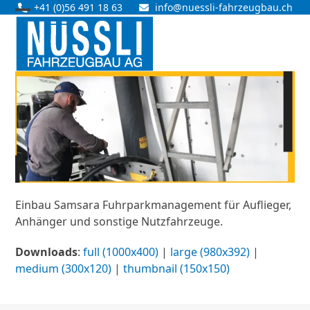
Skip
+41 (0)56 491 18 63
info@nuessli-fahrzeugbau.ch
Open
Close
to
content
mobile
mobile
menu
menu
Einbau Samsara Fuhrparkmanagement für Auflieger,
Anhänger und sonstige Nutzfahrzeuge.
Downloads
:
full (1000x400)
|
large (980x392)
|
medium (300x120)
|
thumbnail (150x150)