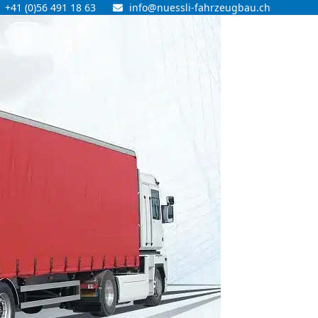
+41 (0)56 491 18 63
info@nuessli-fahrzeugbau.ch