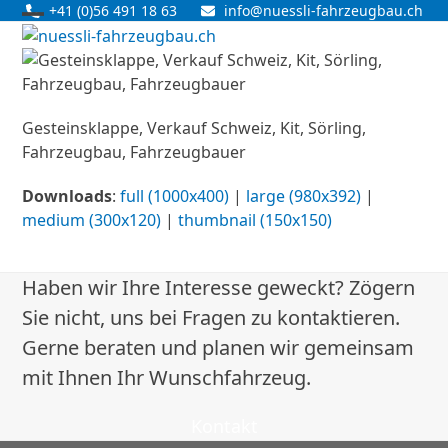
Skip
+41 (0)56 491 18 63
info@nuessli-fahrzeugbau.ch
Open
Close
to
content
mobile
mobile
menu
menu
Gesteinsklappe, Verkauf Schweiz, Kit, Sörling,
Fahrzeugbau, Fahrzeugbauer
Downloads
:
full (1000x400)
|
large (980x392)
|
medium (300x120)
|
thumbnail (150x150)
Haben wir Ihre Interesse geweckt? Zögern
Sie nicht, uns bei Fragen zu kontaktieren.
Gerne beraten und planen wir gemeinsam
mit Ihnen Ihr Wunschfahrzeug.
Kontakt