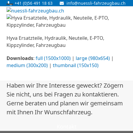
Skip
+41 (0)56 491 18 63
info@nuessli-fahrzeugbau.ch
Open
Close
to
content
mobile
mobile
menu
menu
Hyva Ersatzteile, Hydraulik, Neuteile, E-PTO,
Kippzylinder, Fahrzeugbau
Downloads
:
full (1500x1000)
|
large (980x654)
|
medium (300x200)
|
thumbnail (150x150)
Haben wir Ihre Interesse geweckt? Zögern
Sie nicht, uns bei Fragen zu kontaktieren.
Gerne beraten und planen wir gemeinsam
mit Ihnen Ihr Wunschfahrzeug.
Kontakt