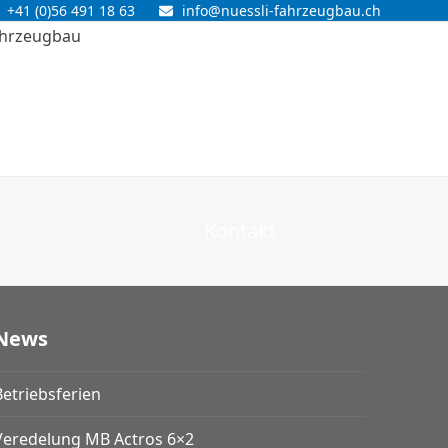
+41 (0)56 491 18 63
info@nuessli-fahrzeugbau.ch
Kontakt
News
Betriebsferien
Veredelung MB Actros 6×2