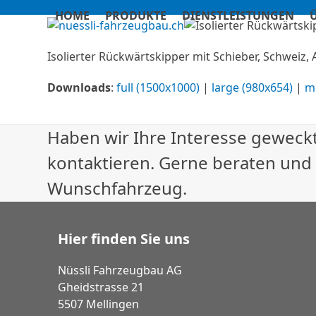
Skip
HOME
PRODUKTE
DIENSTLEISTUNGEN
to
content
Isolierter Rückwärtskipper mit Schieber, Schweiz
Downloads
:
full (1500x1000)
|
large (980x654)
|
m
Haben wir Ihre Interesse geweckt
kontaktieren. Gerne beraten und
Wunschfahrzeug.
Hier finden Sie uns
Nüssli Fahrzeugbau AG
Gheidstrasse 21
5507 Mellingen