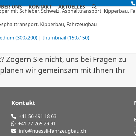
ÜBER UNS
KONTAKT
AKTUELLES
, Asphalttransport, Kipperbau, Fahrzeugbau
edium (300x200)
|
thumbnail (150x150)
? Zögern Sie nicht, uns bei Fragen zu
 planen wir gemeinsam mit Ihnen Ihr
Kontakt
+41 56 491 18 63
+41 77 265 29 91
info@nuessli-fahrzeugbau.ch