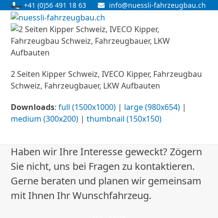
Skip
+41 (0)56 491 18 63
info@nuessli-fahrzeugbau.ch
Open
Close
to
content
mobile
mobile
menu
menu
2 Seiten Kipper Schweiz, IVECO Kipper, Fahrzeugbau
Schweiz, Fahrzeugbauer, LKW Aufbauten
Downloads
:
full (1500x1000)
|
large (980x654)
|
medium (300x200)
|
thumbnail (150x150)
Haben wir Ihre Interesse geweckt? Zögern
Sie nicht, uns bei Fragen zu kontaktieren.
Gerne beraten und planen wir gemeinsam
mit Ihnen Ihr Wunschfahrzeug.