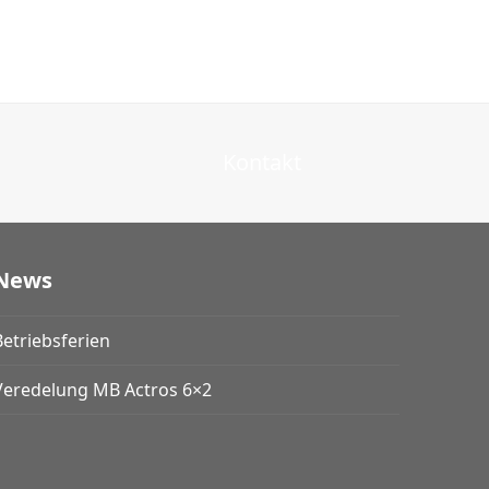
Kontakt
News
Betriebsferien
Veredelung MB Actros 6×2