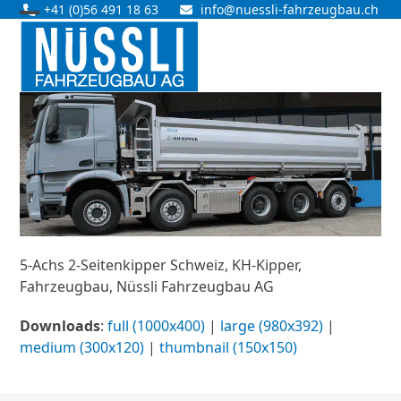
Skip
+41 (0)56 491 18 63
info@nuessli-fahrzeugbau.ch
Open
Close
to
content
mobile
mobile
menu
menu
5-Achs 2-Seitenkipper Schweiz, KH-Kipper,
Fahrzeugbau, Nüssli Fahrzeugbau AG
Downloads
:
full (1000x400)
|
large (980x392)
|
medium (300x120)
|
thumbnail (150x150)