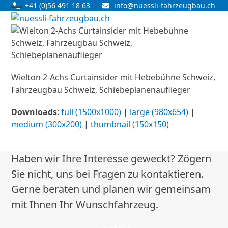
Skip
+41 (0)56 491 18 63
info@nuessli-fahrzeugbau.ch
Open
Close
to
content
mobile
mobile
menu
menu
Wielton 2-Achs Curtainsider mit Hebebühne Schweiz,
Fahrzeugbau Schweiz, Schiebeplanenauflieger
Downloads
:
full (1500x1000)
|
large (980x654)
|
medium (300x200)
|
thumbnail (150x150)
Haben wir Ihre Interesse geweckt? Zögern
Sie nicht, uns bei Fragen zu kontaktieren.
Gerne beraten und planen wir gemeinsam
mit Ihnen Ihr Wunschfahrzeug.