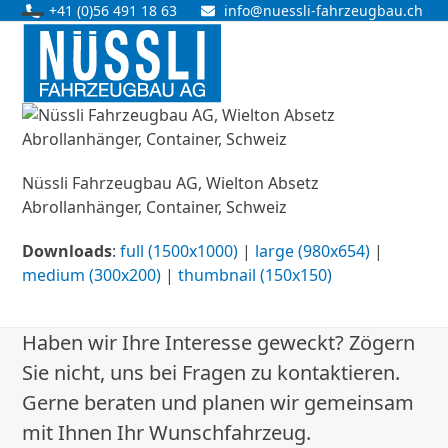
Skip
+41 (0)56 491 18 63
info@nuessli-fahrzeugbau.ch
Open
Close
to
content
mobile
mobile
menu
menu
Nüssli Fahrzeugbau AG, Wielton Absetz
Abrollanhänger, Container, Schweiz
Downloads
:
full (1500x1000)
|
large (980x654)
|
medium (300x200)
|
thumbnail (150x150)
Haben wir Ihre Interesse geweckt? Zögern
Sie nicht, uns bei Fragen zu kontaktieren.
Gerne beraten und planen wir gemeinsam
mit Ihnen Ihr Wunschfahrzeug.