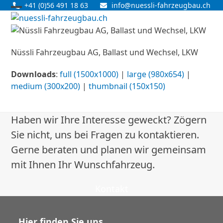
Skip
+41 (0)56 491 18 63
info@nuessli-fahrzeugbau.ch
Open
Close
to
content
mobile
mobile
menu
menu
Nüssli Fahrzeugbau AG, Ballast und Wechsel, LKW
Downloads
:
full (1500x1000)
|
large (980x654)
|
medium (300x200)
|
thumbnail (150x150)
Haben wir Ihre Interesse geweckt? Zögern
Sie nicht, uns bei Fragen zu kontaktieren.
Gerne beraten und planen wir gemeinsam
mit Ihnen Ihr Wunschfahrzeug.
Kontakt
Hier finden Sie uns