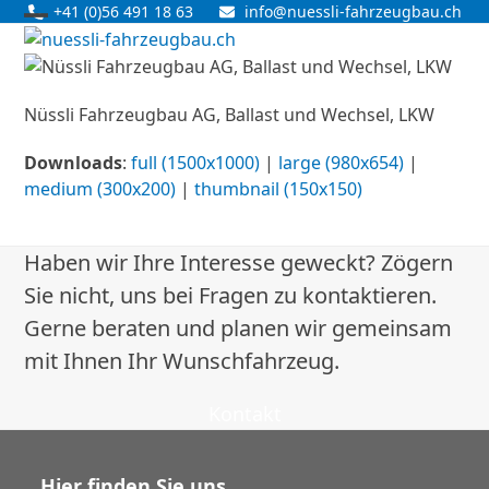
Skip
+41 (0)56 491 18 63
info@nuessli-fahrzeugbau.ch
Open
Close
to
content
mobile
mobile
menu
menu
Nüssli Fahrzeugbau AG, Ballast und Wechsel, LKW
Downloads
:
full (1500x1000)
|
large (980x654)
|
medium (300x200)
|
thumbnail (150x150)
Haben wir Ihre Interesse geweckt? Zögern
Sie nicht, uns bei Fragen zu kontaktieren.
Gerne beraten und planen wir gemeinsam
mit Ihnen Ihr Wunschfahrzeug.
Kontakt
Hier finden Sie uns