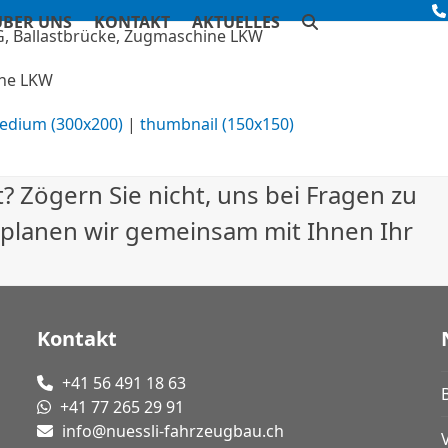
ÜBER UNS
KONTAKT
AKTUELLES
ine LKW
edium (300x200)
|
thumbnail (150x150)
? Zögern Sie nicht, uns bei Fragen zu
 planen wir gemeinsam mit Ihnen Ihr
Kontakt
+41 56 491 18 63
+41 77 265 29 91
info@nuessli-fahrzeugbau.ch