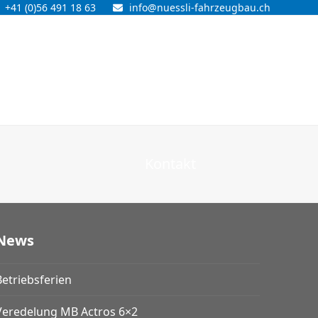
+41 (0)56 491 18 63
info@nuessli-fahrzeugbau.ch
Kontakt
News
Betriebsferien
Veredelung MB Actros 6×2