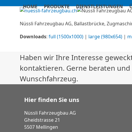
Skip
HOME
PRODUKTE
DIENSTLEISTUNGEN
to
content
Nüssli Fahrzeugbau AG, Ballastbrücke, Zugmasch
Downloads
:
full (1500x1000)
|
large (980x654)
|
m
Haben wir Ihre Interesse geweckt
kontaktieren. Gerne beraten und
Wunschfahrzeug.
Hier finden Sie uns
Nüssli Fahrzeugbau AG
Gheidstrasse 21
5507 Mellingen