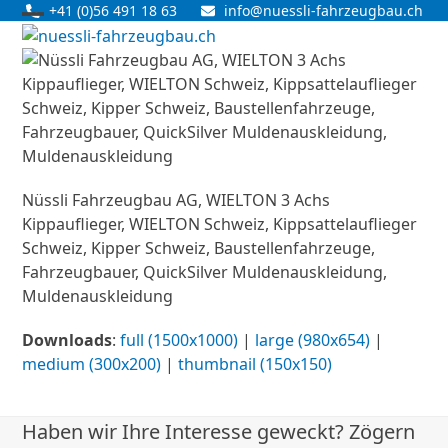
Skip
+41 (0)56 491 18 63
info@nuessli-fahrzeugbau.ch
Open
Close
to
content
mobile
mobile
menu
menu
Nüssli Fahrzeugbau AG, WIELTON 3 Achs
Kippauflieger, WIELTON Schweiz, Kippsattelauflieger
Schweiz, Kipper Schweiz, Baustellenfahrzeuge,
Fahrzeugbauer, QuickSilver Muldenauskleidung,
Muldenauskleidung
Downloads
:
full (1500x1000)
|
large (980x654)
|
medium (300x200)
|
thumbnail (150x150)
Haben wir Ihre Interesse geweckt? Zögern