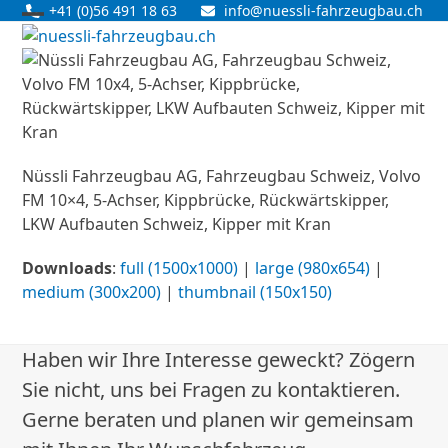
Skip
+41 (0)56 491 18 63
info@nuessli-fahrzeugbau.ch
Open
Close
to
content
mobile
mobile
menu
menu
Nüssli Fahrzeugbau AG, Fahrzeugbau Schweiz, Volvo
FM 10×4, 5-Achser, Kippbrücke, Rückwärtskipper,
LKW Aufbauten Schweiz, Kipper mit Kran
Downloads
:
full (1500x1000)
|
large (980x654)
|
medium (300x200)
|
thumbnail (150x150)
Haben wir Ihre Interesse geweckt? Zögern
Sie nicht, uns bei Fragen zu kontaktieren.
Gerne beraten und planen wir gemeinsam