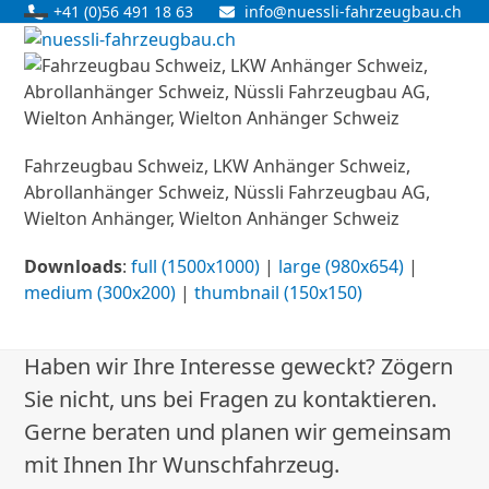
Skip
+41 (0)56 491 18 63
info@nuessli-fahrzeugbau.ch
Open
Close
to
content
mobile
mobile
menu
menu
Fahrzeugbau Schweiz, LKW Anhänger Schweiz,
Abrollanhänger Schweiz, Nüssli Fahrzeugbau AG,
Wielton Anhänger, Wielton Anhänger Schweiz
Downloads
:
full (1500x1000)
|
large (980x654)
|
medium (300x200)
|
thumbnail (150x150)
Haben wir Ihre Interesse geweckt? Zögern
Sie nicht, uns bei Fragen zu kontaktieren.
Gerne beraten und planen wir gemeinsam
mit Ihnen Ihr Wunschfahrzeug.