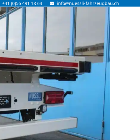
+41 (0)56 491 18 63
info@nuessli-fahrzeugbau.ch