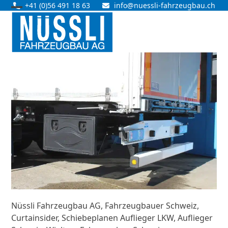
Skip
+41 (0)56 491 18 63
info@nuessli-fahrzeugbau.ch
Open
Close
to
content
mobile
mobile
menu
menu
Nüssli Fahrzeugbau AG, Fahrzeugbauer Schweiz,
Curtainsider, Schiebeplanen Auflieger LKW, Auflieger