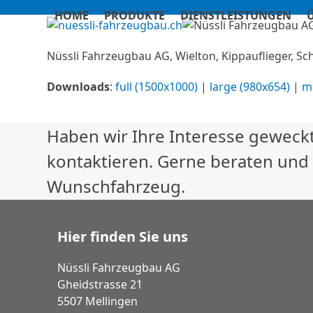
Skip
HOME
PRODUKTE
DIENSTLEISTUNGEN
to
content
Nüssli Fahrzeugbau AG, Wielton, Kippauflieger, Sc
Downloads
:
full (1500x1000)
|
large (980x654)
|
m
Haben wir Ihre Interesse geweckt
kontaktieren. Gerne beraten und
Wunschfahrzeug.
Hier finden Sie uns
Nüssli Fahrzeugbau AG
Gheidstrasse 21
5507 Mellingen