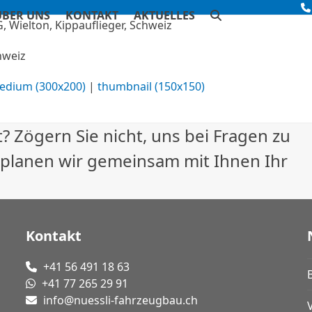
ÜBER UNS
KONTAKT
AKTUELLES
hweiz
edium (300x200)
|
thumbnail (150x150)
? Zögern Sie nicht, uns bei Fragen zu
 planen wir gemeinsam mit Ihnen Ihr
Kontakt
+41 56 491 18 63
+41 77 265 29 91
info@nuessli-fahrzeugbau.ch