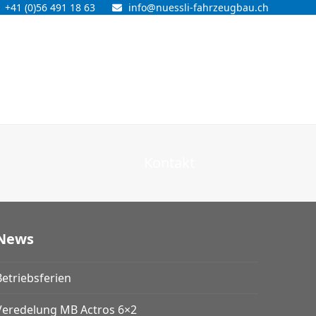
+41 (0)56 491 18 63
info@nuessli-fahrzeugbau.ch
Kontakt
News
Betriebsferien
Veredelung MB Actros 6×2