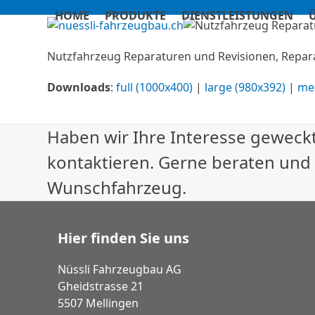
Skip
HOME
PRODUKTE
DIENSTLEISTUNGEN
to
content
Nutzfahrzeug Reparaturen und Revisionen, Repar
Downloads
:
full (1000x400)
|
large (980x392)
|
me
Haben wir Ihre Interesse geweckt
kontaktieren. Gerne beraten und
Wunschfahrzeug.
Hier finden Sie uns
Nüssli Fahrzeugbau AG
Gheidstrasse 21
5507 Mellingen