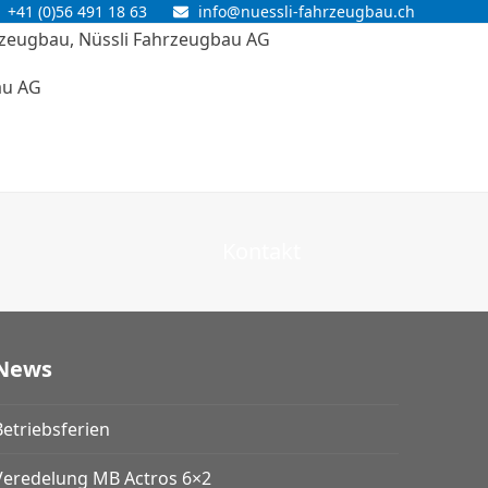
+41 (0)56 491 18 63
info@nuessli-fahrzeugbau.ch
au AG
Kontakt
News
Betriebsferien
Veredelung MB Actros 6×2