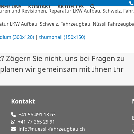
ÜBER UNS
KONTAKT
AKTUELLES
atur LKW Aufbau, Schweiz, Fahrzeugbau, Nüssli Fahrzeugb
dium (300x120)
|
thumbnail (150x150)
? Zögern Sie nicht, uns bei Fragen zu
 planen wir gemeinsam mit Ihnen Ihr
Kontakt
+41 56 491 18 63
+41 77 265 29 91
info@nuessli-fahrzeugbau.ch