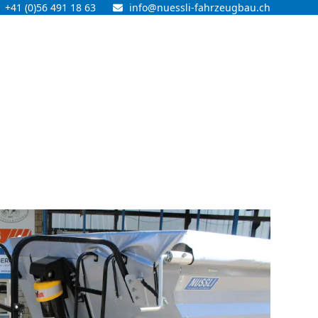
+41 (0)56 491 18 63
info@nuessli-fahrzeugbau.ch