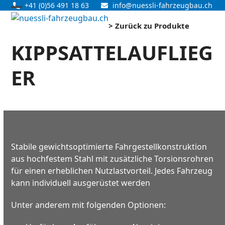
Skip
+41 (0)56 491 18 63
info@nuessli-fahrzeugbau.ch
Open
Close
to
> Zurück zu Produkte
content
mobile
mobile
KIPPSATTELAUFLIEG
menu
menu
ER
Stabile gewichtsoptimierte Fahrgestellkonstruktion
aus hochfestem Stahl mit zusätzliche Torsionsrohren
für einen erheblichen Nutzlastvorteil. Jedes Fahrzeug
kann individuell ausgerüstet werden
Unter anderem mit folgenden Optionen: