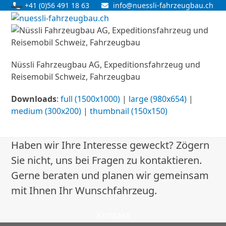
Skip
+41 (0)56 491 18 63
info@nuessli-fahrzeugbau.ch
Open
Close
to
content
mobile
mobile
menu
menu
Nüssli Fahrzeugbau AG, Expeditionsfahrzeug und
Reisemobil Schweiz, Fahrzeugbau
Downloads
:
full (1500x1000)
|
large (980x654)
|
medium (300x200)
|
thumbnail (150x150)
Haben wir Ihre Interesse geweckt? Zögern
Sie nicht, uns bei Fragen zu kontaktieren.
Gerne beraten und planen wir gemeinsam
mit Ihnen Ihr Wunschfahrzeug.
Kontakt