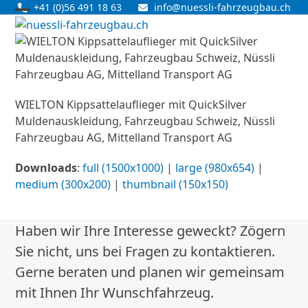
Skip
+41 (0)56 491 18 63
info@nuessli-fahrzeugbau.ch
Open
Close
to
content
mobile
mobile
menu
menu
WIELTON Kippsattelauflieger mit QuickSilver
Muldenauskleidung, Fahrzeugbau Schweiz, Nüssli
Fahrzeugbau AG, Mittelland Transport AG
Downloads
:
full (1500x1000)
|
large (980x654)
|
medium (300x200)
|
thumbnail (150x150)
Haben wir Ihre Interesse geweckt? Zögern
Sie nicht, uns bei Fragen zu kontaktieren.
Gerne beraten und planen wir gemeinsam
mit Ihnen Ihr Wunschfahrzeug.