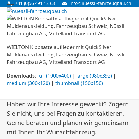
Skip
+41 (0)56 491 18 63
info@nuessli-fahrzeugbau.ch
Open
Close
to
content
mobile
mobile
menu
menu
WIELTON Kippsattelauflieger mit QuickSilver
Muldenauskleidung, Fahrzeugbau Schweiz, Nüssli
Fahrzeugbau AG, Mittelland Transport AG
Downloads
:
full (1000x400)
|
large (980x392)
|
medium (300x120)
|
thumbnail (150x150)
Haben wir Ihre Interesse geweckt? Zögern
Sie nicht, uns bei Fragen zu kontaktieren.
Gerne beraten und planen wir gemeinsam
mit Ihnen Ihr Wunschfahrzeug.