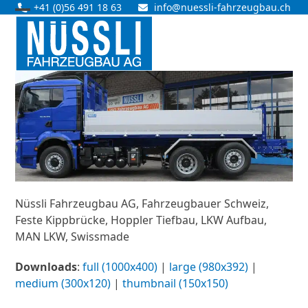
Skip
+41 (0)56 491 18 63
info@nuessli-fahrzeugbau.ch
Open
Close
to
content
mobile
mobile
menu
menu
Nüssli Fahrzeugbau AG, Fahrzeugbauer Schweiz,
Feste Kippbrücke, Hoppler Tiefbau, LKW Aufbau,
MAN LKW, Swissmade
Downloads
:
full (1000x400)
|
large (980x392)
|
medium (300x120)
|
thumbnail (150x150)