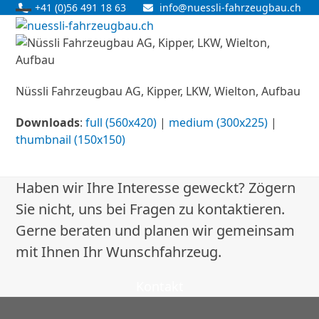
Skip
+41 (0)56 491 18 63
info@nuessli-fahrzeugbau.ch
Open
Close
to
content
mobile
mobile
menu
menu
Nüssli Fahrzeugbau AG, Kipper, LKW, Wielton, Aufbau
Downloads
:
full (560x420)
|
medium (300x225)
|
thumbnail (150x150)
Haben wir Ihre Interesse geweckt? Zögern
Sie nicht, uns bei Fragen zu kontaktieren.
Gerne beraten und planen wir gemeinsam
mit Ihnen Ihr Wunschfahrzeug.
Kontakt