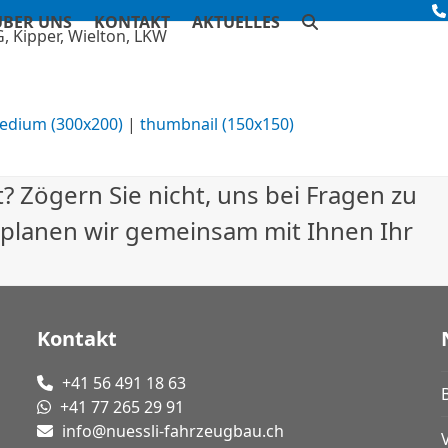
ÜBER UNS
KONTAKT
AKTUELLES
edium (300x200)
|
thumbnail (150x150)
? Zögern Sie nicht, uns bei Fragen zu
 planen wir gemeinsam mit Ihnen Ihr
Kontakt
+41 56 491 18 63
+41 77 265 29 91
info@nuessli-fahrzeugbau.ch