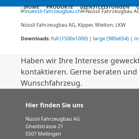
Skip
HOME
PRODUKTE
DIENSTLEISTUNGEN
to
content
Nüssli Fahrzeugbau AG, Kipper, Wielton, LKW
Downloads
:
full (1500x1000)
|
large (980x654)
|
m
Haben wir Ihre Interesse geweckt
kontaktieren. Gerne beraten und
Wunschfahrzeug.
Hier finden Sie uns
Nüssli Fahrzeugbau AG
Gheidstrasse 21
5507 Mellingen