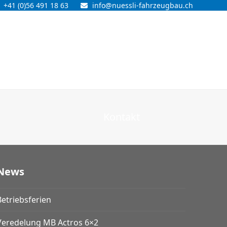
+41 (0)56 491 18 63
info@nuessli-fahrzeugbau.ch
Kontakt
News
Betriebsferien
Veredelung MB Actros 6×2