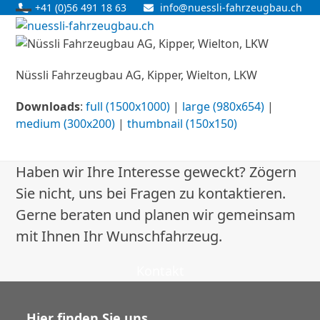
Skip
+41 (0)56 491 18 63
info@nuessli-fahrzeugbau.ch
Open
Close
to
content
mobile
mobile
menu
menu
Nüssli Fahrzeugbau AG, Kipper, Wielton, LKW
Downloads
:
full (1500x1000)
|
large (980x654)
|
medium (300x200)
|
thumbnail (150x150)
Haben wir Ihre Interesse geweckt? Zögern
Sie nicht, uns bei Fragen zu kontaktieren.
Gerne beraten und planen wir gemeinsam
mit Ihnen Ihr Wunschfahrzeug.
Kontakt
Hier finden Sie uns