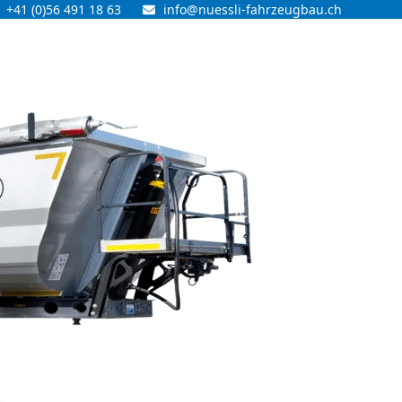
+41 (0)56 491 18 63
info@nuessli-fahrzeugbau.ch