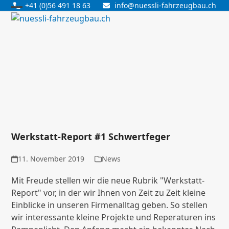
Skip
+41 (0)56 491 18 63
info@nuessli-fahrzeugbau.ch
Open
Close
to
content
mobile
mobile
menu
menu
Werkstatt-Report #1 Schwertfeger
11. November 2019
News
Mit Freude stellen wir die neue Rubrik "Werkstatt-
Report" vor, in der wir Ihnen von Zeit zu Zeit kleine
Einblicke in unseren Firmenalltag geben. So stellen
wir interessante kleine Projekte und Reperaturen ins