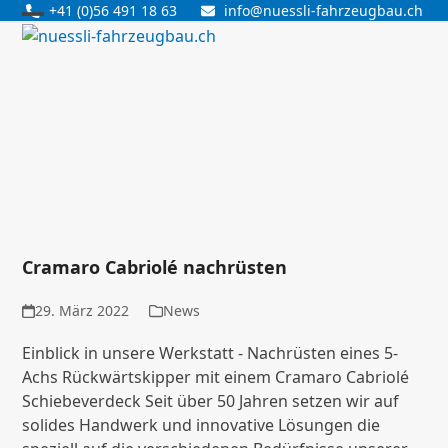
Skip
+41 (0)56 491 18 63
info@nuessli-fahrzeugbau.ch
Open
Close
to
content
mobile
mobile
menu
menu
Cramaro Cabriolé nachrüsten
29. März 2022
News
Einblick in unsere Werkstatt - Nachrüsten eines 5-
Achs Rückwärtskipper mit einem Cramaro Cabriolé
Schiebeverdeck Seit über 50 Jahren setzen wir auf
solides Handwerk und innovative Lösungen die