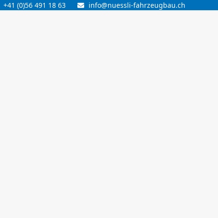
+41 (0)56 491 18 63
info@nuessli-fahrzeugbau.ch