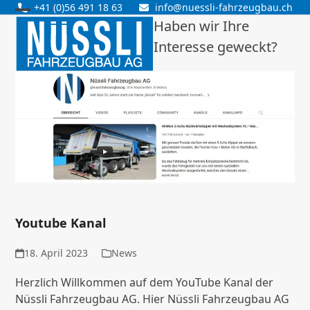
Skip
+41 (0)56 491 18 63
info@nuessli-fahrzeugbau.ch
Open
Close
to
Haben wir Ihre
content
Interesse geweckt?
mobile
mobile
menu
menu
Youtube Kanal
18. April 2023
News
Herzlich Willkommen auf dem YouTube Kanal der
Nüssli Fahrzeugbau AG. Hier Nüssli Fahrzeugbau AG