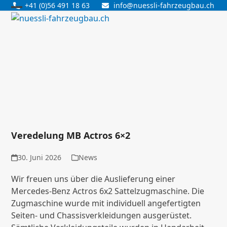
Skip
+41 (0)56 491 18 63
info@nuessli-fahrzeugbau.ch
Open
Close
to
content
mobile
mobile
menu
menu
Veredelung MB Actros 6×2
30. Juni 2026
News
Wir freuen uns über die Auslieferung einer
Mercedes-Benz Actros 6x2 Sattelzugmaschine. Die
Zugmaschine wurde mit individuell angefertigten
Seiten- und Chassisverkleidungen ausgerüstet.